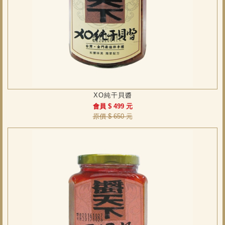
XO純干貝醬
會員 $ 499 元
原價 $ 650 元