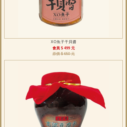
XO魚子干貝醬
會員 $ 499 元
原價 $ 650 元