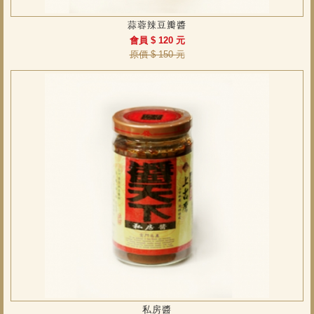
蒜蓉辣豆瓣醬
會員 $ 120 元
原價 $ 150 元
私房醬