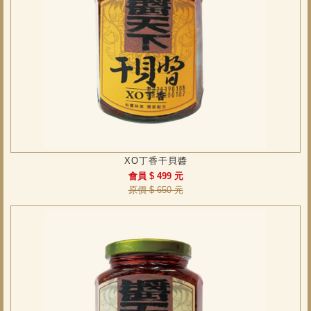
XO丁香干貝醬
會員 $ 499 元
原價 $ 650 元