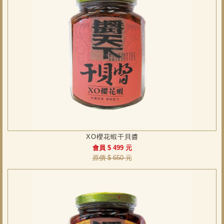
XO櫻花蝦干貝醬
會員 $ 499 元
原價 $ 650 元