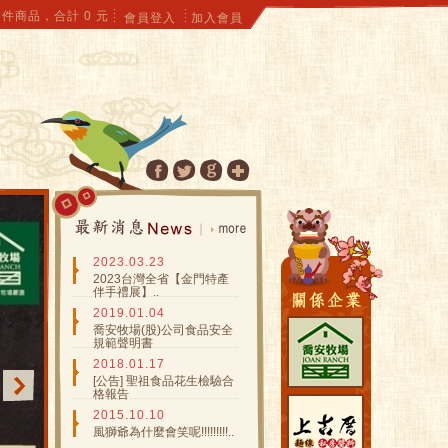
件商品，合計
0
元
會員登入
加入會員
2023.03.23
2023台灣全省【金門特產
伴手禮展】..
2019.01.04
喬安牧場(股)公司食品安全
規範聲明書
2018.01.17
[公告] 聖祖食品花生檢驗合
格報告
2015.10.10
風獅爺為什麼會笑呢!!!!!!!!!..