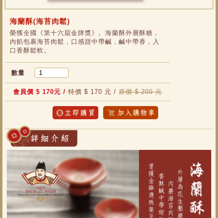
海蘭酥(海苔肉鬆)
榮獲全國《第十六屆金牌獎》。海蘭酥外層酥糖，
內餡包裹海苔肉鬆，口感甜中帶鹹，鹹中帶香，入
口香酥鬆軟。
數量
會員價 $ 170元 /
特價 $ 170 元 /
原價 $ 200 元